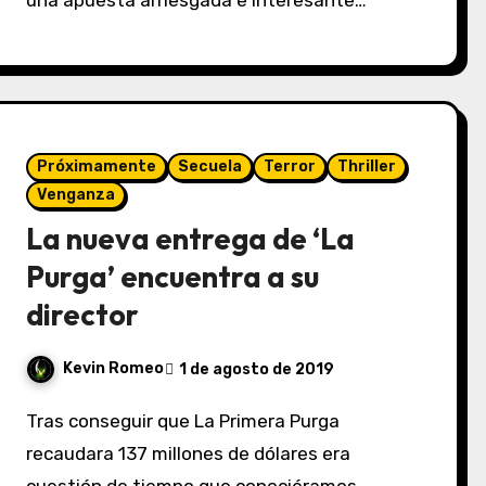
una apuesta arriesgada e interesante…
Próximamente
Secuela
Terror
Thriller
Venganza
La nueva entrega de ‘La
Purga’ encuentra a su
director
Kevin Romeo
1 de agosto de 2019
Tras conseguir que La Primera Purga
recaudara 137 millones de dólares era