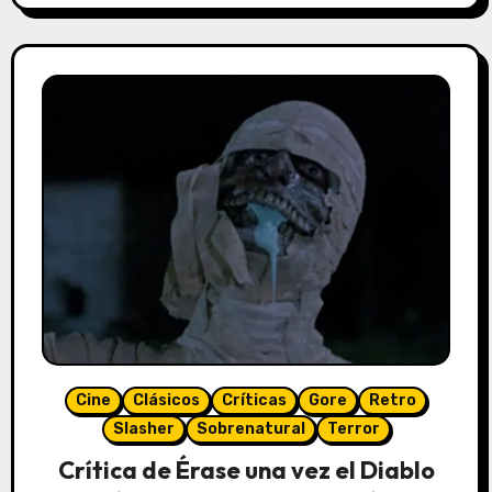
Cine
Clásicos
Críticas
Gore
Retro
Slasher
Sobrenatural
Terror
Crítica de Érase una vez el Diablo