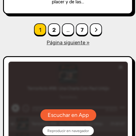
placer y de las…
Paginación
1
2
…
7
de
Página siguiente »
entradas