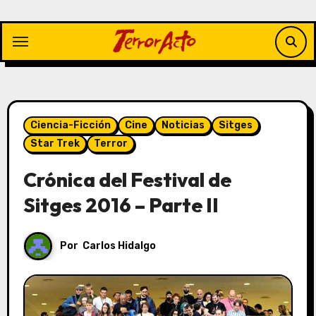
Saltar
al
contenido
Ciencia-Ficción
Cine
Noticias
Sitges
Star Trek
Terror
Crónica del Festival de
Sitges 2016 – Parte II
Por
Carlos Hidalgo