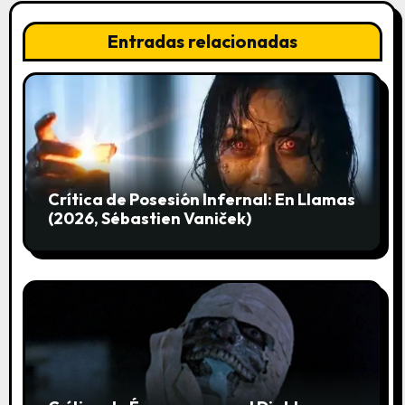
d
Entradas relacionadas
e
e
n
t
r
Crítica de Posesión Infernal: En Llamas
(2026, Sébastien Vaniček)
a
d
a
s