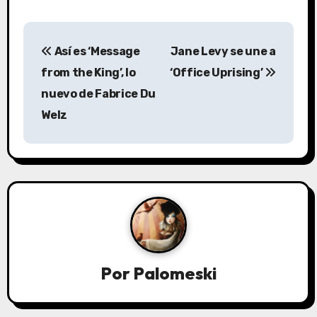
N
Así es ‘Message
Jane Levy se une a
a
from the King’, lo
‘Office Uprising’
v
nuevo de Fabrice Du
Welz
e
g
a
c
i
ó
Por
Palomeski
n