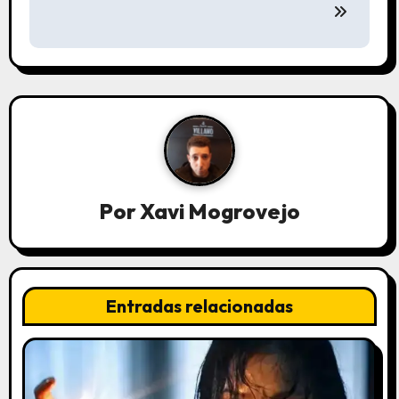
e
g
a
c
i
ó
Por
Xavi Mogrovejo
n
d
Entradas relacionadas
e
e
n