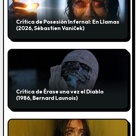
t
r
Crítica de Posesión Infernal: En Llamas
(2026, Sébastien Vaniček)
a
d
a
s
Crítica de Érase una vez el Diablo
(1986, Bernard Launois)