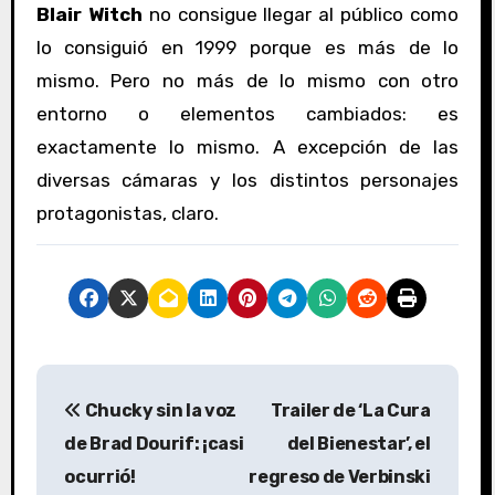
Blair Witch
no consigue llegar al público como
lo consiguió en 1999 porque es más de lo
mismo. Pero no más de lo mismo con otro
entorno o elementos cambiados: es
exactamente lo mismo. A excepción de las
diversas cámaras y los distintos personajes
protagonistas, claro.
N
Chucky sin la voz
Trailer de ‘La Cura
a
de Brad Dourif: ¡casi
del Bienestar’, el
v
ocurrió!
regreso de Verbinski