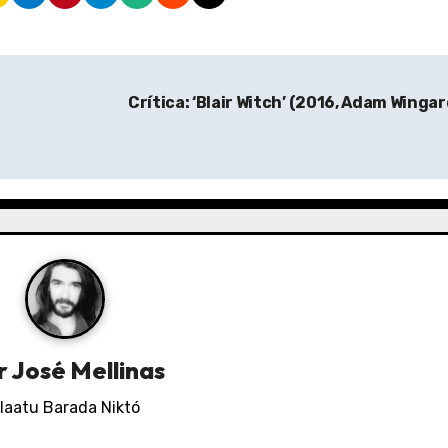
y
Crítica: ‘Blair Witch’ (2016, Adam Winga
r
José Mellinas
laatu Barada Niktó