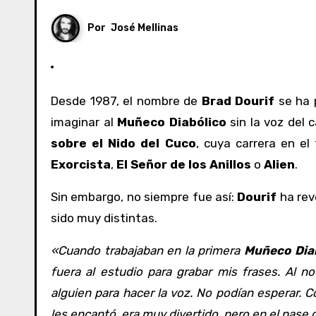
Por
José Mellinas
Desde 1987, el nombre de
Brad Dourif
se ha 
imaginar al
Muñeco Diabólico
sin la voz del
sobre el Nido del Cuco
, cuya carrera en el
Exorcista
,
El Señor de los Anillos
o
Alien
.
Sin embargo, no siempre fue así:
Dourif
ha rev
sido muy distintas.
«Cuando trabajaban en la primera
Muñeco Dia
fuera al estudio para grabar mis frases. Al n
alguien para hacer la voz. No podían esperar. Co
les encantó, era muy divertido, pero en el pase 