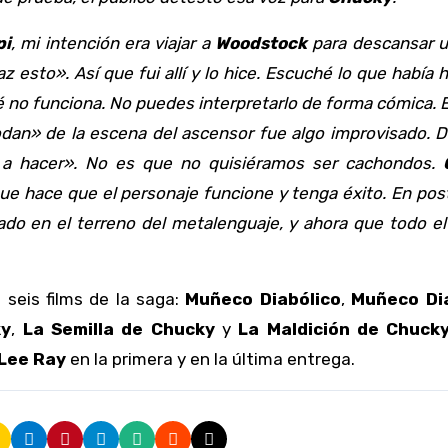
pi
, mi intención era viajar a
Woodstock
para descansar u
az esto». Así que fui allí y lo hice. Escuché lo que había 
ué no funciona. No puedes interpretarlo de forma cómica. E
jodan» de la escena del ascensor fue algo improvisado. D
a hacer». No es que no quisiéramos ser cachondos.
ue hace que el personaje funcione y tenga éxito. En pos
do en el terreno del metalenguaje, y ahora que todo e
 seis films de la saga:
Muñeco Diabólico
,
Muñeco Di
ky
,
La Semilla de Chucky
y
La Maldición de Chuck
 Lee Ray
en la primera y en la última entrega.