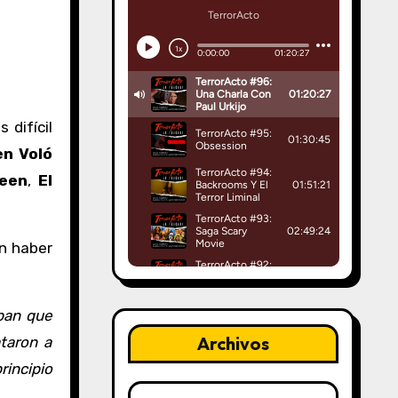
Es difícil
en Voló
ween
,
El
an haber
ban que
Archivos
ataron a
rincipio
Archivos