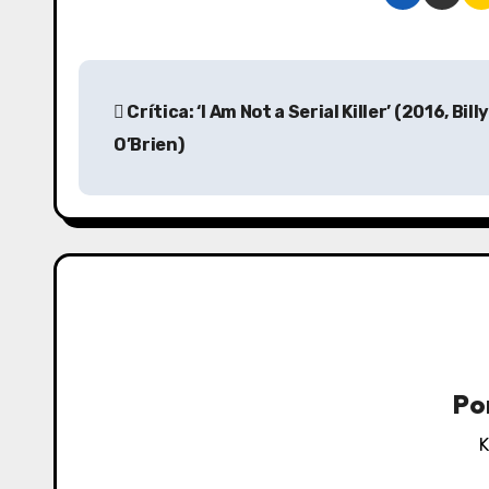
N
Crítica: ‘I Am Not a Serial Killer’ (2016, Bill
a
O’Brien)
v
e
g
a
c
i
Po
ó
K
n