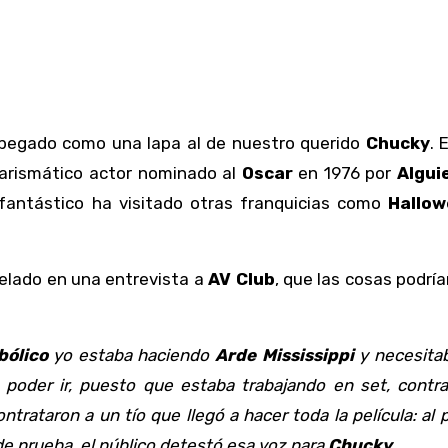
pegado como una lapa al de nuestro querido
Chucky
. 
 carismático actor nominado al
Oscar
en 1976 por
Algui
 fantástico ha visitado otras franquicias como
Hallo
elado en una entrevista a
AV Club
, que las cosas podrí
bólico
yo estaba haciendo
Arde Mississippi
y necesita
o poder ir, puesto que estaba trabajando en set, contr
ntrataron a un tío que llegó a hacer toda la película: al p
de prueba, el público detestó esa voz para
Chucky
.