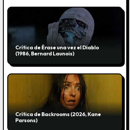
d
a
s
Crítica de Érase una vez el Diablo
(1986, Bernard Launois)
Crítica de Backrooms (2026, Kane
Parsons)