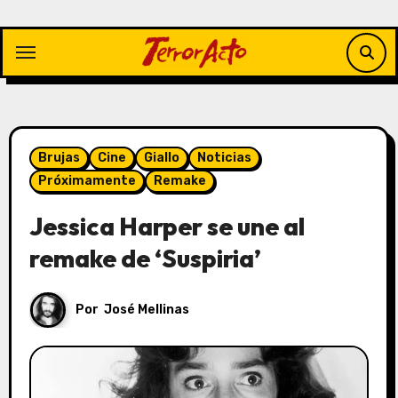
Saltar
al
contenido
Brujas
Cine
Giallo
Noticias
Próximamente
Remake
Jessica Harper se une al
remake de ‘Suspiria’
Por
José Mellinas