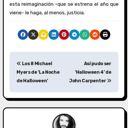
esta reimaginación -que se estrena el año que
viene- le haga, al menos, justicia.
N
Los 8 Michael
Así pudo ser
a
Myers de ‘La Noche
‘Halloween 4’ de
v
de Halloween’
John Carpenter
e
g
a
c