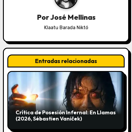
i
Por
José Mellinas
ó
Klaatu Barada Niktó
n
d
e
Entradas relacionadas
e
n
t
r
Crítica de Posesión Infernal: En Llamas
a
(2026, Sébastien Vaniček)