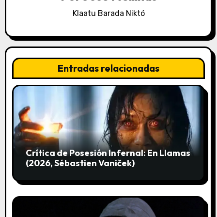
ó
Klaatu Barada Niktó
n
d
e
Entradas relacionadas
e
n
t
r
Crítica de Posesión Infernal: En Llamas
a
(2026, Sébastien Vaniček)
d
a