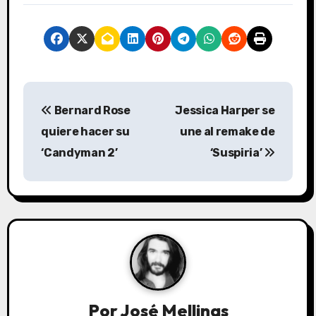
N
Bernard Rose
Jessica Harper se
a
quiere hacer su
une al remake de
v
‘Candyman 2’
‘Suspiria’
e
g
a
c
i
Por
José Mellinas