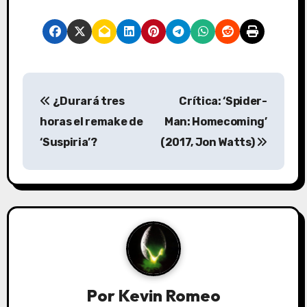
N
¿Durará tres
Crítica: ‘Spider-
a
horas el remake de
Man: Homecoming’
v
‘Suspiria’?
(2017, Jon Watts)
e
g
a
c
i
Por
Kevin Romeo