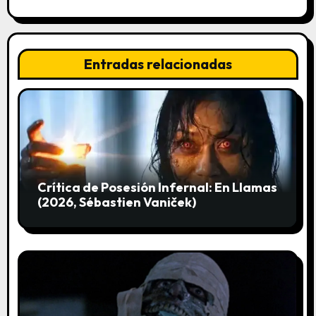
ó
n
d
Entradas relacionadas
e
e
n
t
Crítica de Posesión Infernal: En Llamas
r
(2026, Sébastien Vaniček)
a
d
a