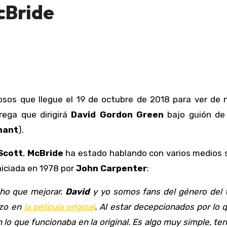
cBride
sos que llegue el 19 de octubre de 2018 para ver de 
ega que dirigirá
David Gordon Green
bajo guión d
nant
).
Scott
,
McBride
ha estado hablando con varios medios s
iniciada en 1978 por
John Carpenter
:
cho que mejorar.
David
y yo somos fans del género del t
izo en
la película original
. Al estar decepcionados por lo 
o que funcionaba en la original. Es algo muy simple, ter