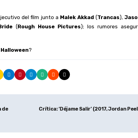
jecutivo del film junto a
Malek Akkad
(
Trancas
),
Jaso
ride
(
Rough House Pictures
); los rumores asegu
e
Halloween
?
a de
Crítica: ‘Déjame Salir’ (2017, Jordan Pee