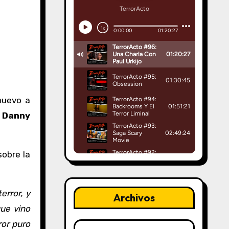
nuevo a
e
Danny
obre la
error, y
Archivos
que vino
ror puro
Archivos