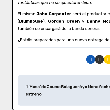
fantásticas que no se ejecutaron bien.
El mismo
John Carpenter
será el productor e
(
Blumhouse
),
Gordon Green
y
Danny McB
también se encargará de la banda sonora.
¿Estáis preparados para una nueva entrega d
N
‘Musa’ de Jaume Balagueró ya tiene fech
a
estreno
v