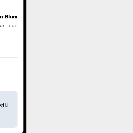
n Blum
ran que
le)