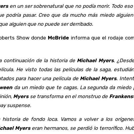
ers
en un ser sobrenatural que no podía morir. Todo eso
ue podría pasar. Creo que da mucho más miedo alguien
que alguien que no puede ser derribado.
oberts Show donde
McBride
informa que el rodaje co
a continuación de la historia de
Michael Myers
. ¿Desd
cula. He visto todas las películas de la saga, estudiá
tados para hacer una película de
Michael Myers
. Inten
oween
da un miedo que te cagas. La segunda da miedo 
inión,
Myers
se transforma en el monstruo de
Frankens
hay suspense.
 historia de fondo loca. Vamos a volver a los orígenes
chael Myers
eran hermanos, se perdió lo terrorífico. Hu