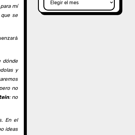
 para mí
 que se
menzará
e dónde
ndolas y
taremos
pero no
tein
: no
. En el
bo ideas