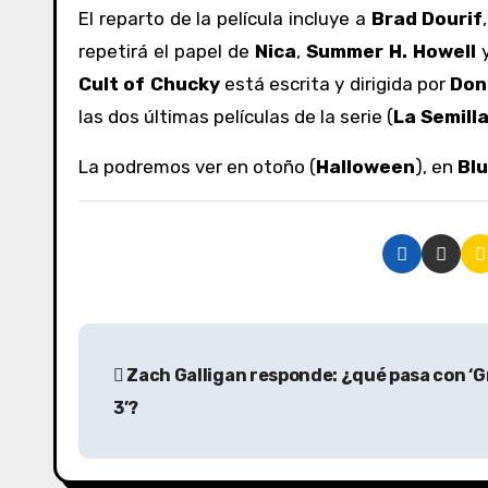
El reparto de la película incluye a
Brad Dourif
repetirá el papel de
Nica
,
Summer H. Howell
y
Cult of Chucky
está escrita y dirigida por
Don
las dos últimas películas de la serie (
La Semill
La podremos ver en otoño (
Halloween
), en
Blu
N
Zach Galligan responde: ¿qué pasa con ‘G
a
3’?
v
e