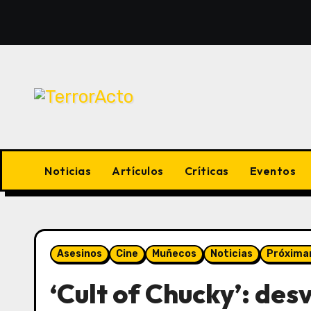
Saltar
al
contenido
Noticias
Artículos
Críticas
Eventos
Asesinos
Cine
Muñecos
Noticias
Próxim
‘Cult of Chucky’: de