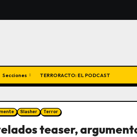
Secciones
TERRORACTO: EL PODCAST
amente
Slasher
Terror
svelados teaser, argument