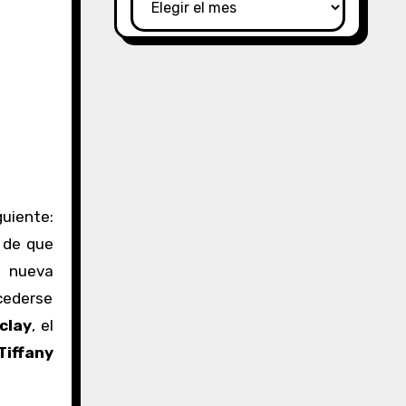
guiente:
 de que
a nueva
cederse
clay
, el
Tiffany