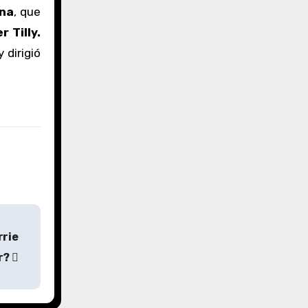
ona
, que
 Tilly.
y dirigió
rrie
r?