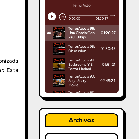
gonizada
er
. Esta
Archivos
Archivos