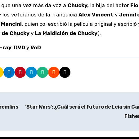
, que una vez más da voz a
Chucky,
la hija del actor
Fi
 los veteranos de la franquicia
Alex Vincent
y
Jennifer
 Mancini
, quien co-escribió la película original y escribió 
a de Chucky
y
La Maldición de Chucky
).
-ray
,
DVD
y
VoD
.
remlins
‘Star Wars’: ¿Cuál será el futuro de Leia sin Ca
Fishe