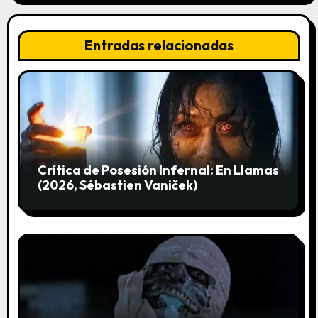
e
n
Entradas relacionadas
t
r
a
d
Crítica de Posesión Infernal: En Llamas
a
(2026, Sébastien Vaniček)
s