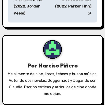
a
(2022, Jordan
(2022, Parker Finn)
v
Peele)
e
g
a
c
i
Por
Narciso Piñero
ó
Me alimento de cine, libros, tebeos y buena música.
n
Autor de dos novelas: Juggernaut y Jugando con
Claudia. Escribo críticas y artículos de cine donde
d
me dejan.
e