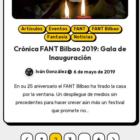
Artículos
Eventos
FANT
FANT Bilbao
Fantasía
Noticias
Crónica FANT Bilbao 2019: Gala de
Inauguración
Iván González
6 de mayo de 2019
En su 25 aniversario el FANT Bilbao ha tirado la casa
por la ventana. Un despliegue de medios sin
precedentes para hacer crecer aún más un festival
que promete no…
Paginación
1
2
3
…
6