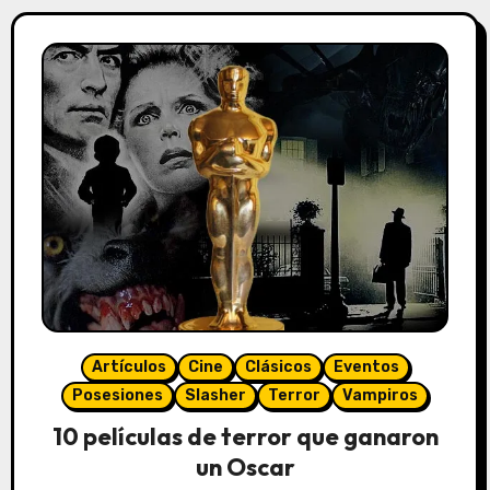
Artículos
Cine
Clásicos
Eventos
Posesiones
Slasher
Terror
Vampiros
10 películas de terror que ganaron
un Oscar