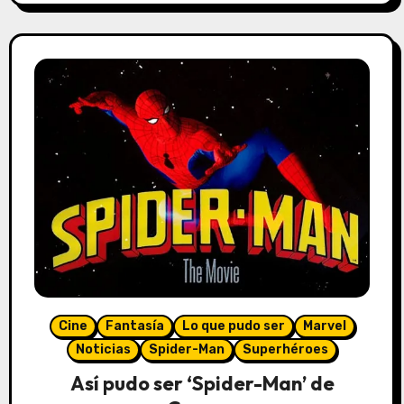
Cine
Fantasía
Lo que pudo ser
Marvel
Noticias
Spider-Man
Superhéroes
Así pudo ser ‘Spider-Man’ de