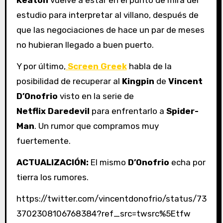
Keaton
vuelve a estar en el punto de mira del
estudio para interpretar al villano, después de
que las negociaciones de hace un par de meses
no hubieran llegado a buen puerto.
Y por último,
Screen Greek
habla de la
posibilidad de recuperar al
Kingpin
de
Vincent
D’Onofrio
visto en la serie de
Netflix
Daredevil
para enfrentarlo a
Spider-
Man
. Un rumor que compramos muy
fuertemente.
ACTUALIZACIÓN:
El mismo
D’Onofrio
echa por
tierra los rumores.
https://twitter.com/vincentdonofrio/status/73
3702308106768384?ref_src=twsrc%5Etfw