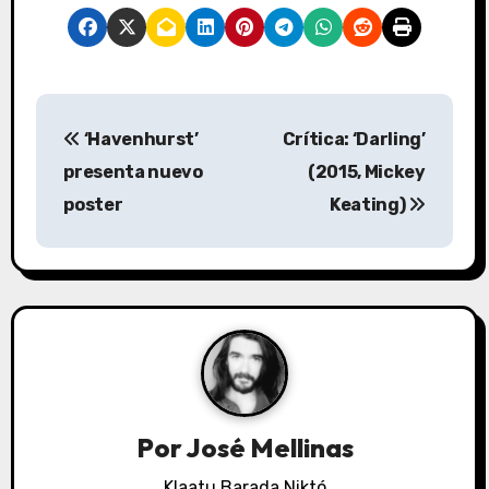
N
‘Havenhurst’
Crítica: ‘Darling’
a
presenta nuevo
(2015, Mickey
v
poster
Keating)
e
g
a
c
i
Por
José Mellinas
ó
Klaatu Barada Niktó