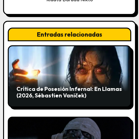
n
d
e
Entradas relacionadas
e
n
t
r
Crítica de Posesión Infernal: En Llamas
a
(2026, Sébastien Vaniček)
d
a
s