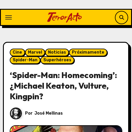
Saltar
al
contenido
Cine
Marvel
Noticias
Próximamente
Spider-Man
Superhéroes
‘Spider-Man: Homecoming’:
¿Michael Keaton, Vulture,
Kingpin?
Por
José Mellinas