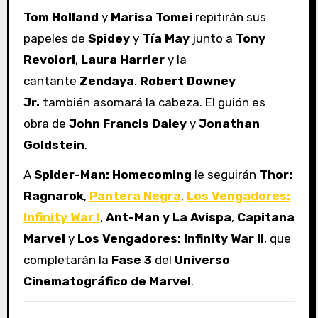
Tom Holland
y
Marisa Tomei
repitirán sus
papeles de
Spidey
y
Tía May
junto a
Tony
Revolori
,
Laura Harrier
y la
cantante
Zendaya
.
Robert Downey
Jr.
también asomará la cabeza. El guión es
obra de
John Francis Daley
y
Jonathan
Goldstein
.
A
Spider-Man: Homecoming
le seguirán
Thor:
Ragnarok
,
Pantera Negra
,
Los Vengadores:
Infinity War I
,
Ant-Man y La Avispa
,
Capitana
Marvel
y
Los Vengadores: Infinity War II
, que
completarán la
Fase 3
del
Universo
Cinematográfico de Marvel
.