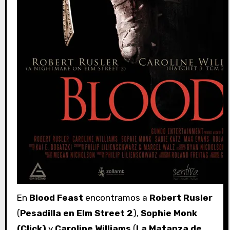
En
Blood Feast
encontramos a
Robert Rusler
(
Pesadilla en Elm Street 2
),
Sophie Monk
(Click)
y
Caroline Williams
(
La Matanza de