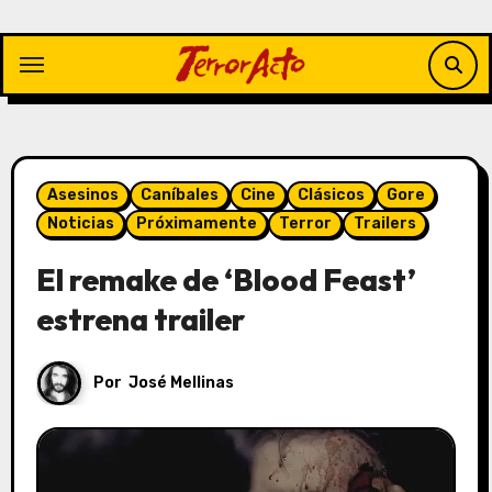
Saltar
al
contenido
Asesinos
Caníbales
Cine
Clásicos
Gore
Noticias
Próximamente
Terror
Trailers
El remake de ‘Blood Feast’
estrena trailer
Por
José Mellinas