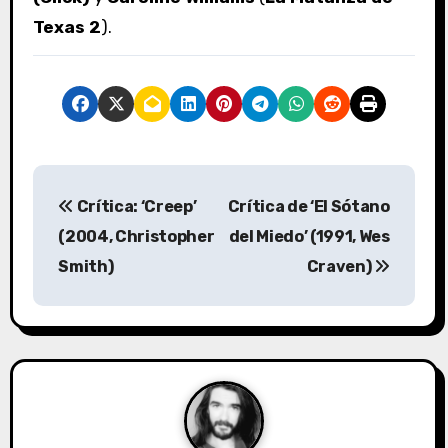
Texas 2
).
N
Crítica: ‘Creep’
Crítica de ‘El Sótano
a
(2004, Christopher
del Miedo’ (1991, Wes
v
Smith)
Craven)
e
g
a
c