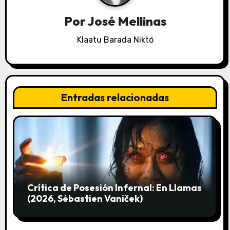
i
Por
José Mellinas
ó
Klaatu Barada Niktó
n
d
e
Entradas relacionadas
e
n
t
r
Crítica de Posesión Infernal: En Llamas
a
(2026, Sébastien Vaniček)
d