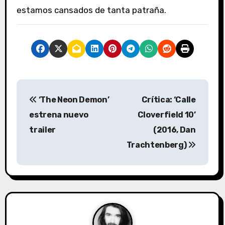
estamos cansados de tanta patraña.
N
‘The Neon Demon’
Crítica: ‘Calle
a
estrena nuevo
Cloverfield 10’
v
trailer
(2016, Dan
Trachtenberg)
e
g
a
c