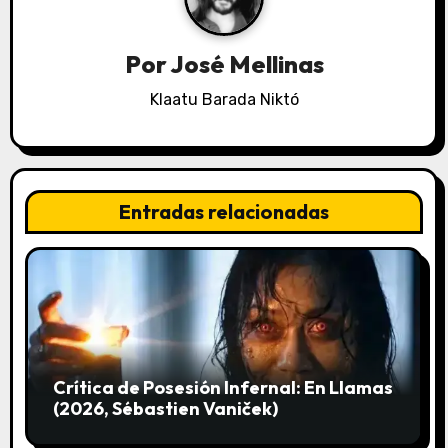
i
ó
Por
José Mellinas
n
Klaatu Barada Niktó
d
e
Entradas relacionadas
e
n
t
r
a
Crítica de Posesión Infernal: En Llamas
(2026, Sébastien Vaniček)
d