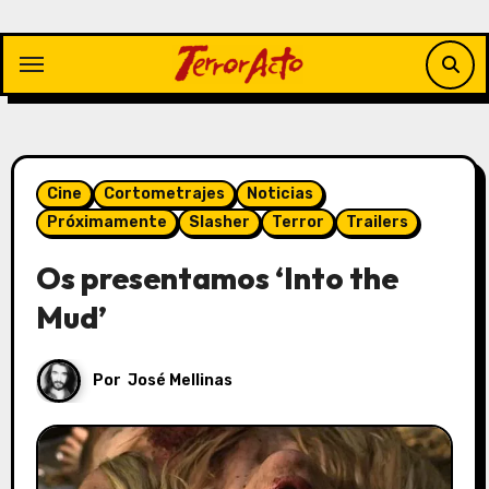
Saltar
al
contenido
Cine
Cortometrajes
Noticias
Próximamente
Slasher
Terror
Trailers
Os presentamos ‘Into the
Mud’
Por
José Mellinas