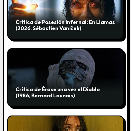
e
n
Crítica de Posesión Infernal: En Llamas
t
(2026, Sébastien Vaniček)
r
a
d
a
s
Crítica de Érase una vez el Diablo
(1986, Bernard Launois)