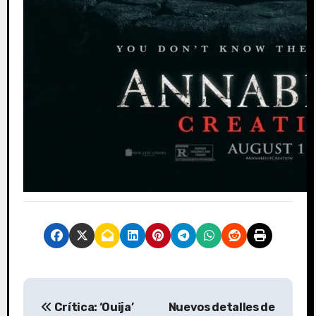
N
Crítica: ‘Ouija’
Nuevos detalles de