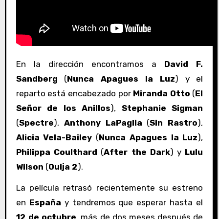
En la dirección encontramos a
David F.
Sandberg
(
Nunca Apagues la Luz
) y el
reparto está encabezado por
Miranda Otto
(
El
Señor de los Anillos
),
Stephanie Sigman
(
Spectre
),
Anthony LaPaglia
(
Sin Rastro
),
Alicia Vela-Bailey
(
Nunca Apagues la Luz
),
Philippa Coulthard
(
After the Dark
) y
Lulu
Wilson
(
Ouija 2
).
La película retrasó recientemente su estreno
en
España
y tendremos que esperar hasta el
12 de octubre
, más de dos meses después de