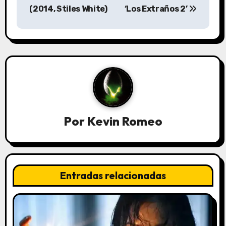
a
(2014, Stiles White)
‘Los Extraños 2’
v
e
g
a
c
Por
Kevin Romeo
i
ó
n
Entradas relacionadas
d
e