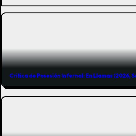
ó
n
d
e
e
n
t
Crítica de Posesión Infernal: En Llamas (2026, 
r
a
d
a