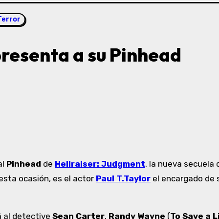
Terror
presenta a su Pinhead
al
Pinhead
de
Hellraiser: Judgment
, la nueva secuela 
 esta ocasión, es el actor
Paul T.Taylor
el encargado de s
á al detective
Sean Carter
,
Randy Wayne
(
To Save a L