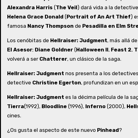
Alexandra Harris
(
The Veil
) dará vida a la detectiv
Helena Grace Donald
(
Portrait of An Art Thief
) 
famosa
Nancy Thompson
de
Pesadilla en Elm Str
Los cenóbitas de
Hellraiser: Judgment
, más allá d
El Asesor
;
Diane Goldner
(
Halloween II
,
Feast 2
,
T
volverá a ser
Chatterer
, un clásico de la saga.
Hellraiser: Judgment
nos presenta a los detective
detective
Christine Egerton
, profundizan en un es
Hellraiser: Judgment
es la décima película de la sa
Tierra
(1992),
Bloodline
(1996),
Inferno
(2000),
Hell
cines.
¿Os gusta el aspecto de este nuevo
Pinhead
?