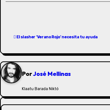
N
El slasher ‘Verano Rojo’ necesita tu ayuda
a
v
e
g
Por
José Mellinas
a
c
Klaatu Barada Niktó
i