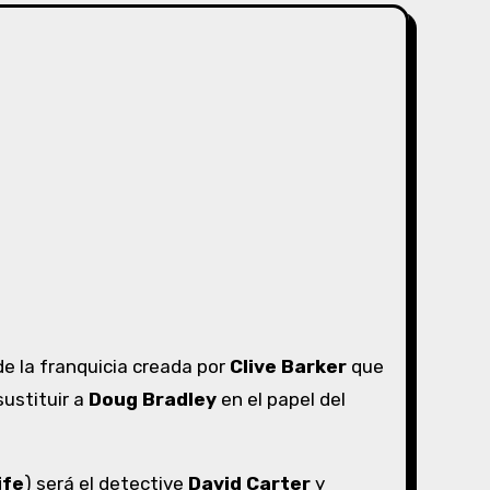
de la franquicia creada por
Clive Barker
que
ustituir a
Doug Bradley
en el papel del
ife
) será el detective
David Carter
y