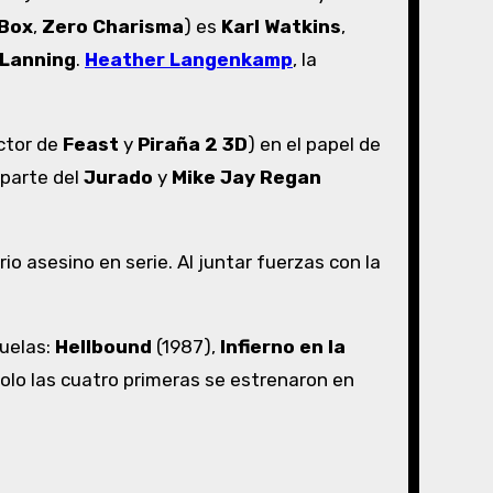
Box
,
Zero
Charisma
) es
Karl Watkins
,
 Lanning
.
Heather Langenkamp
, la
ctor de
Feast
y
Piraña
2 3D
) en el papel de
parte del
Jurado
y
Mike Jay Regan
io asesino en serie. Al juntar fuerzas con la
cuelas:
Hellbound
(1987),
Infierno en la
olo las cuatro primeras se estrenaron en