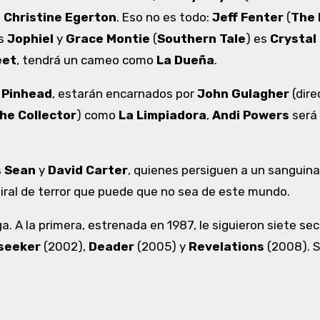
e
Christine Egerton
. Eso no es todo:
Jeff Fenter
(
The
es
Jophiel
y
Grace Montie
(
Southern Tale
) es
Crystal
eet
, tendrá un cameo como
La Dueña
.
e
Pinhead
, estarán encarnados por
John Gulagher
(dire
he Collector
) como
La Limpiadora
,
Andi Powers
será 
s
Sean
y
David Carter
, quienes persiguen a un sanguinar
piral de terror que puede que no sea de este mundo.
ga. A la primera, estrenada en 1987, le siguieron siete se
seeker
(2002),
Deader
(2005)
y
Revelations
(2008). S