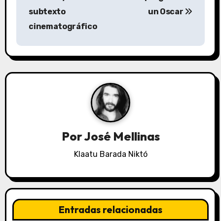
v
subtexto
un Oscar
cinematográfico
e
g
a
c
i
ó
Por
José Mellinas
n
Klaatu Barada Niktó
d
e
Entradas relacionadas
e