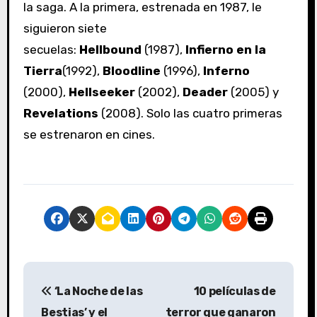
la saga. A la primera, estrenada en 1987, le
siguieron siete
secuelas:
Hellbound
(1987),
Infierno en la
Tierra
(1992),
Bloodline
(1996),
Inferno
(2000),
Hellseeker
(2002),
Deader
(2005)
y
Revelations
(2008). Solo las cuatro primeras
se estrenaron en cines.
N
‘La Noche de las
10 películas de
a
Bestias’ y el
terror que ganaron