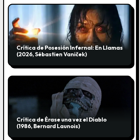
n
t
r
a
Crítica de Posesión Infernal: En Llamas
(2026, Sébastien Vaniček)
d
a
s
Crítica de Érase una vez el Diablo
(1986, Bernard Launois)