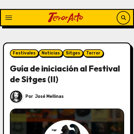
Saltar
al
contenido
Festivales
Noticias
Sitges
Terror
Guía de iniciación al Festival
de Sitges (II)
Por
José Mellinas