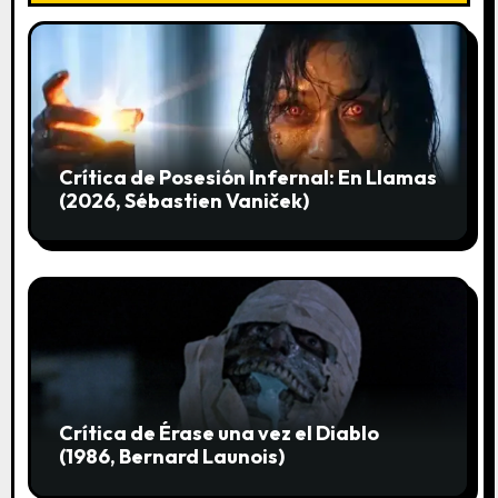
e
n
t
r
Crítica de Posesión Infernal: En Llamas
a
(2026, Sébastien Vaniček)
d
a
s
Crítica de Érase una vez el Diablo
(1986, Bernard Launois)