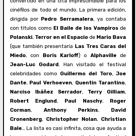
convertido en una cita imprescindible para los
cinéfilos de todo el mundo. La primera edición,
dirigida por
Pedro Serramalera
, ya contaba
con títulos como
El Baile de los Vampiros
de
Polanski
,
Terror en el Espacio
de
Mario Bava
(que también presentaría
Las Tres Caras del
Miedo
, con
Boris Karloff
) o
Alphaville
de
Jean-Luc Godard
. Han visitado el festival
celebridades como
Guillermo del Toro
,
Joe
Dante
,
Paul Verhoeven
,
Quentin Tarantino
,
Narciso Ibáñez Serrador
,
Terry Gilliam
,
Robert Englund
,
Paul Naschy
,
Roger
Corman
,
Anthony Perkins
,
David
Cronenberg
,
Christopher Nolan
,
Christian
Bale
… La lista es casi infinita, cosa que ayuda a