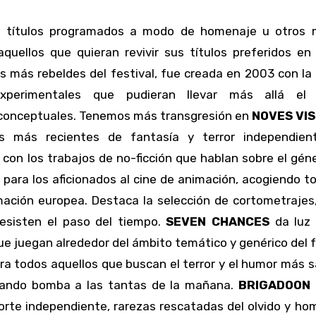
 títulos programados a modo de homenaje u otros 
aquellos que quieran revivir sus títulos preferidos en
es más rebeldes del festival, fue creada en 2003 con la
xperimentales que pudieran llevar más allá el 
y conceptuales. Tenemos más transgresión en
NOVES VIS
s más recientes de fantasía y terror independien
e con los trabajos de no-ficción que hablan sobre el gén
l para los aficionados al cine de animación, acogiendo t
ación europea. Destaca la selección de cortometrajes
esisten el paso del tiempo.
SEVEN CHANCES
da luz
que juegan alrededor del ámbito temático y genérico del f
ra todos aquellos que buscan el terror y el humor más s
sando bomba a las tantas de la mañana.
BRIGADOON
orte independiente, rarezas rescatadas del olvido y h