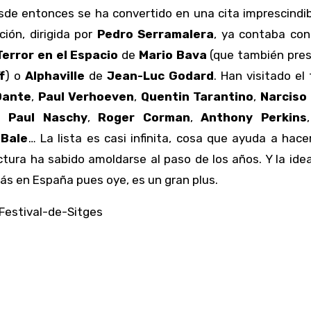
sde entonces se ha convertido en una cita imprescindib
ción, dirigida por
Pedro Serramalera
, ya contaba con
Terror en el Espacio
de
Mario Bava
(que también pres
f
) o
Alphaville
de
Jean-Luc Godard
. Han visitado el 
Dante
,
Paul Verhoeven
,
Quentin Tarantino
,
Narciso
,
Paul Naschy
,
Roger Corman
,
Anthony Perkins
 Bale
… La lista es casi infinita, cosa que ayuda a hac
tura ha sabido amoldarse al paso de los años. Y la ide
ás en España pues oye, es un gran plus.