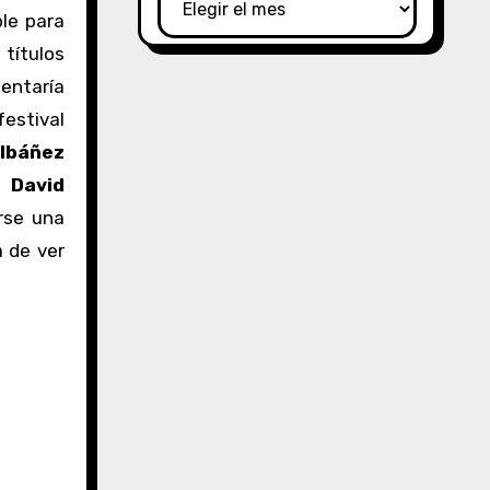
le para
 títulos
entaría
festival
 Ibáñez
,
David
erse una
a de ver