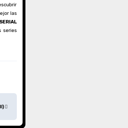
escubrir
ejor las
SERIAL
s series
II)