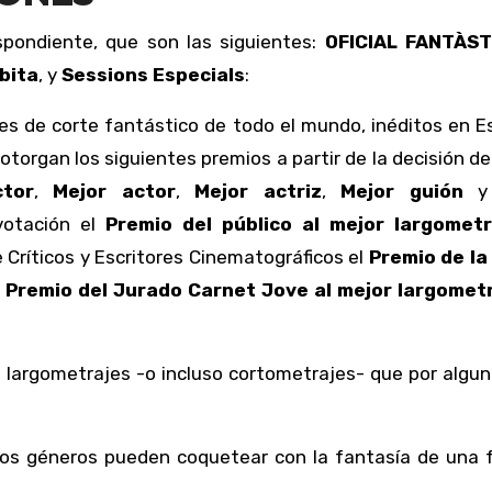
spondiente, que son las siguientes:
OFICIAL FANTÀST
bita
, y
Sessions Especials
:
es de corte fantástico de todo el mundo, inéditos en 
 otorgan los siguientes premios a partir de la decisión de
ctor
,
Mejor actor
,
Mejor actriz
,
Mejor guión
votación el
Premio del público al mejor largomet
e Críticos y Escritores Cinematográficos el
Premio de la 
l
Premio del Jurado Carnet Jove al mejor largomet
 largometrajes -o incluso cortometrajes- que por algun
yos géneros pueden coquetear con la fantasía de una 