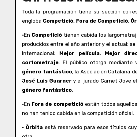
Toda la programación tiene su sección corre
engloba
Competició, Fora de Competició
,
Òr
·En
Competició
tienen cabida los largometraj
producidos entre el año anterior y el actual; se
internacional:
Mejor película
,
Mejor dire
cortometraje
. El público otorga mediante 
género fantástico
, la Asociación Catalana d
José Luis Guarner
y el jurado Carnet Jove e
género fantástico
.
·En
Fora de competició
están todos aquellos
no han tenido cabida en la competición oficial.
·
Òrbita
está reservado para esos títulos cu
otra.