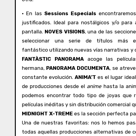
· En las
Sessions Especials
encontraremos
justificados. Ideal para nostálgicos y/o para 
pantalla.
NOVES VISIONS
, una de las seccion
seleccionar una serie de títulos más e
fantástico utilizando nuevas vías narrativas 
FANTÀSTIC PANORAMA
acoge las película
hermana,
PANORAMA DOCUMENTA
, se atrev
constante evolución.
ANIMA’T
es el lugar idea
de producciones desde el
anime
hasta la anim
podemos encontrar todo tipo de joyas que r
películas inéditas y sin distribución comercial 
MIDNIGHT X-TREME
es la sección perfecta pa
Una de nuestras favoritas: nos lo hemos pa
todas aquellas producciones alternativas de c