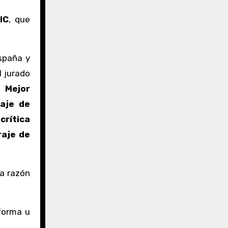
IC
, que
España y
l jurado
y
Mejor
raje de
crítica
raje de
a razón
forma u