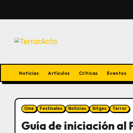
Saltar
al
contenido
Noticias
Artículos
Críticas
Eventos
Cine
Festivales
Noticias
Sitges
Terror
Guía de iniciación al F