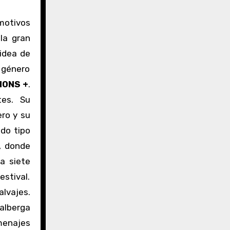
motivos
 la gran
 idea de
género
IONS +
.
tes. Su
ero y su
odo tipo
, donde
 a siete
estival.
alvajes.
alberga
omenajes