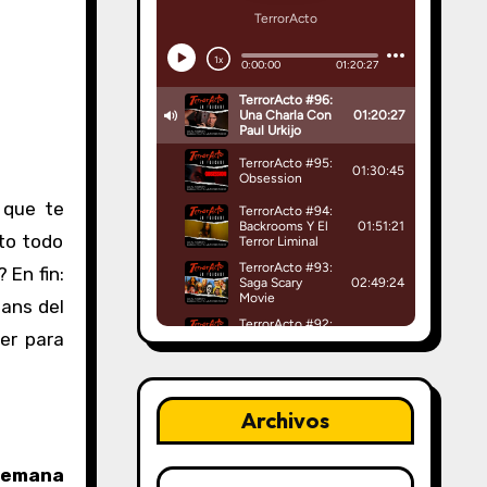
to todo
 En fin:
fans del
er para
Archivos
Semana
Archivos