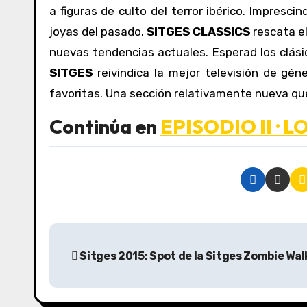
a figuras de culto del terror ibérico. Impresci
joyas del pasado.
SITGES CLASSICS
rescata el
nuevas tendencias actuales. Esperad los clási
SITGES
reivindica la mejor televisión de géne
favoritas. Una sección relativamente nueva que
Continúa en
EPISODIO II · 
N
Sitges 2015: Spot de la Sitges Zombie Wal
a
v