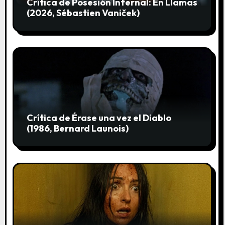
Crítica de Posesión Infernal: En Llamas
a
(2026, Sébastien Vaniček)
d
a
s
Crítica de Érase una vez el Diablo
(1986, Bernard Launois)