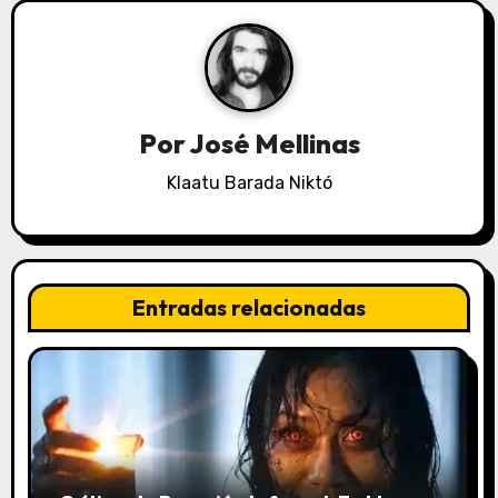
a
c
i
Por
José Mellinas
ó
Klaatu Barada Niktó
n
d
e
Entradas relacionadas
e
n
t
r