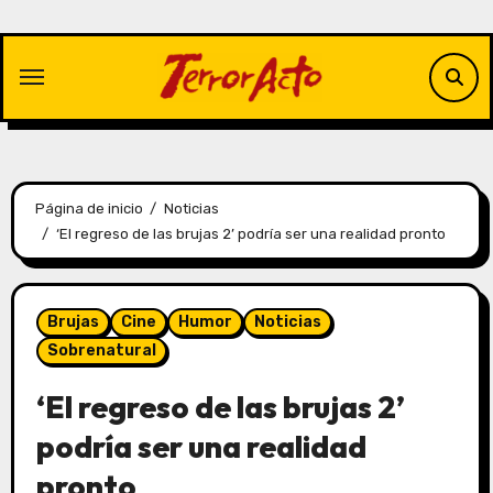
Saltar
al
contenido
Página de inicio
Noticias
‘El regreso de las brujas 2’ podría ser una realidad pronto
Brujas
Cine
Humor
Noticias
Sobrenatural
‘El regreso de las brujas 2’
podría ser una realidad
pronto