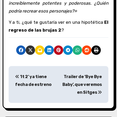
increíblemente potentes y poderosas. ¿Quién
podría recrear esos personajes?»
Y a ti, ¿qué te gustaría ver en una hipotética
El
regreso de las brujas 2
?
N
‘It 2’ ya tiene
Trailer de ‘Bye Bye
a
fecha de estreno
Baby’, que veremos
v
en Sitges
e
g