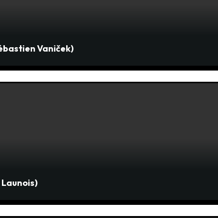
Sébastien Vaniček)
d Launois)