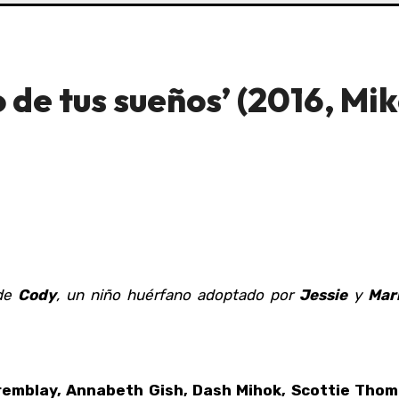
o de tus sueños’ (2016, Mi
 de
Cody
, un niño huérfano adoptado por
Jessie
y
Mar
mblay, Annabeth Gish, Dash Mihok, Scottie Thomp