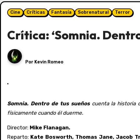
Cine
Críticas
Fantasía
Sobrenatural
Terror
Crítica: ‘Somnia. Dentr
Por
Kevin Romeo
Somnia. Dentro de tus sueños
cuenta la historia
físicamente cuando él duerme.
Director:
Mike Flanagan.
Reparto:
Kate Bosworth, Thomas Jane, Jacob Tre