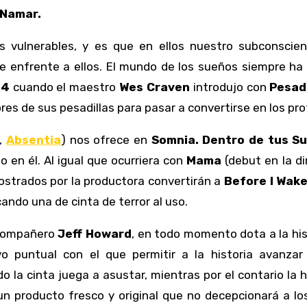
cNamar.
vulnerables, y es que en ellos nuestro subconscie
 enfrente a ellos. El mundo de los sueños siempre ha 
84
cuando el maestro
Wes Craven
introdujo con
Pesadi
es de sus pesadillas para pasar a convertirse en los pr
,
Absentia
) nos ofrece en
Somnia. Dentro de tus S
o en él. Al igual que ocurriera con
Mama
(debut en la di
ostrados por la productora convertirán a
Before I Wak
ando una de cinta de terror al uso.
 compañero
Jeff Howard
, en todo momento dota a la hi
ivo puntual con el que permitir a la historia avanz
 la cinta juega a asustar, mientras por el contario la h
n producto fresco y original que no decepcionará a lo