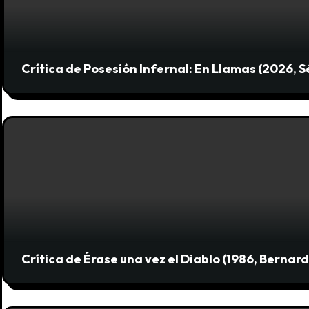
e
e
n
Crítica de Posesión Infernal: En Llamas (2026, 
t
r
a
d
a
s
Crítica de Érase una vez el Diablo (1986, Bernar