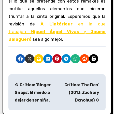
si lo que se pretende con estos remakes es
mutilar aquellos elementos que hicieron
triunfar a la cinta original. Esperemos que la
revisión de
À L’Intérieur
en la que
trabajan
Miguel Ángel Vivas
y
Jaume
Balagueró
sea algo mejor.
N
Crítica: ‘Ginger
Crítica: ‘The Den’
a
Snaps’. El miedo a
(2013, Zachary
v
dejar de ser niña.
Donohue)
e