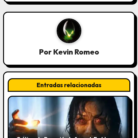
g
a
c
i
Por
Kevin Romeo
ó
n
d
Entradas relacionadas
e
e
n
t