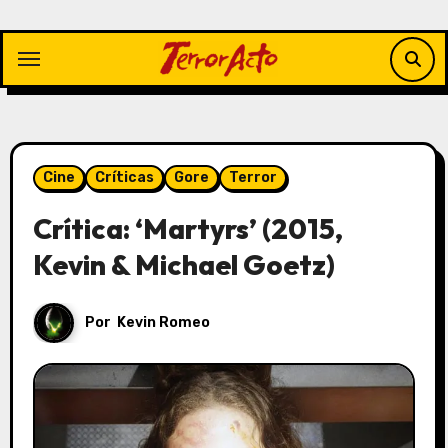
Saltar
al
contenido
Cine
Críticas
Gore
Terror
Crítica: ‘Martyrs’ (2015,
Kevin & Michael Goetz)
Por
Kevin Romeo