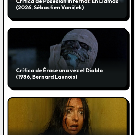
Crítica de Posesión Infernal: En Llamas
r
(2026, Sébastien Vaniček)
a
d
a
s
Crítica de Érase una vez el Diablo
(1986, Bernard Launois)