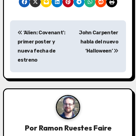
N
‘Alien: Covenant’:
John Carpenter
a
primer poster y
habla del nuevo
v
nueva fecha de
‘Halloween’
estreno
e
g
a
c
i
ó
Por
Ramon Ruestes Faire