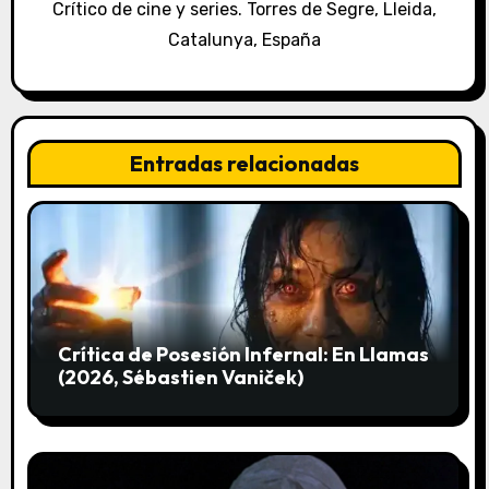
n
Crítico de cine y series. Torres de Segre, Lleida,
Catalunya, España
d
e
e
Entradas relacionadas
n
t
r
a
Crítica de Posesión Infernal: En Llamas
d
(2026, Sébastien Vaniček)
a
s