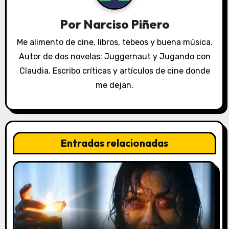
ó
Por
Narciso Piñero
n
Me alimento de cine, libros, tebeos y buena música.
Autor de dos novelas: Juggernaut y Jugando con
d
Claudia. Escribo críticas y artículos de cine donde
e
me dejan.
e
n
t
Entradas relacionadas
r
a
d