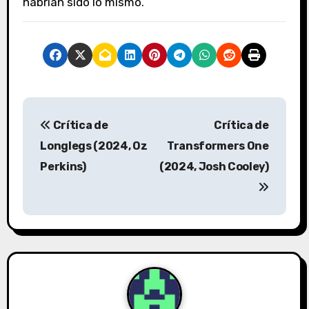
habrían sido lo mismo.
N
Crítica de
Crítica de
a
Longlegs (2024, Oz
Transformers One
v
Perkins)
(2024, Josh Cooley)
e
g
a
c
i