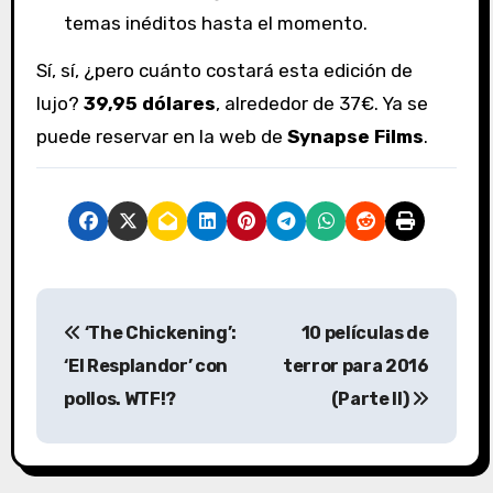
temas inéditos hasta el momento.
Sí, sí, ¿pero cuánto costará esta edición de
lujo?
39,95 dólares
, alrededor de 37€. Ya se
puede reservar en la web de
Synapse Films
.
N
‘The Chickening’:
10 películas de
a
‘El Resplandor’ con
terror para 2016
v
pollos. WTF!?
(Parte II)
e
g