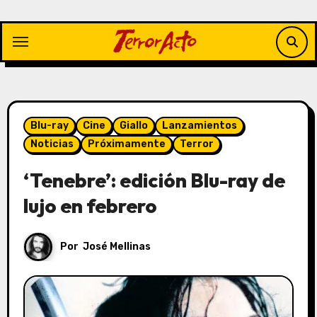
Saltar
al
contenido
Blu-ray
Cine
Giallo
Lanzamientos
Noticias
Próximamente
Terror
‘Tenebre’: edición Blu-ray de
lujo en febrero
Por
José Mellinas