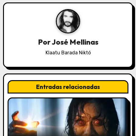
a
c
i
Por
José Mellinas
ó
Klaatu Barada Niktó
n
d
e
Entradas relacionadas
e
n
t
r