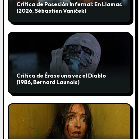
Crítica de Posesión Infernal: En Llamas
a
(2026, Sébastien Vaniček)
d
a
s
Crítica de Érase una vez el Diablo
(1986, Bernard Launois)