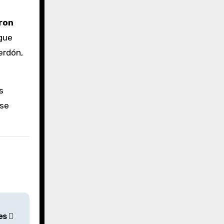
ron
igue
erdón,
s
 se
les