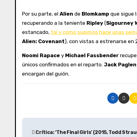
Por su parte, el
Alien
de
Blomkamp
que sigue l
recuperando a la teniente
Ripley
(
Sigourney 
estancado,
tal y como supimos hace unas sem
Alien: Covenant
), con vistas a estrenarse en 
Noomi Rapace
y
Michael Fassbender
recupe
únicos confirmados en el reparto.
Jack Paglen
encargan del guión.
N
Crítica: ‘The Final Girls’ (2015, Todd Stra
a