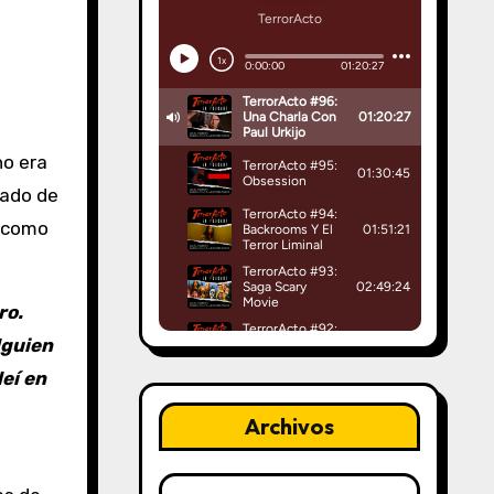
no era
ado de
e como
ro.
lguien
eí en
Archivos
Archivos