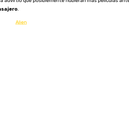
 ya advirtió que posiblemente hubieran más películas ant
asajero
.