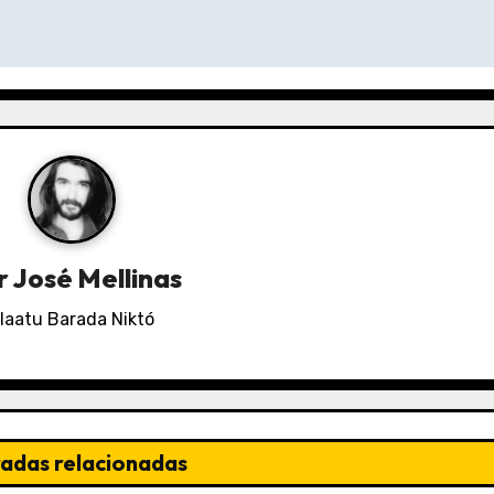
r
José Mellinas
laatu Barada Niktó
radas relacionadas