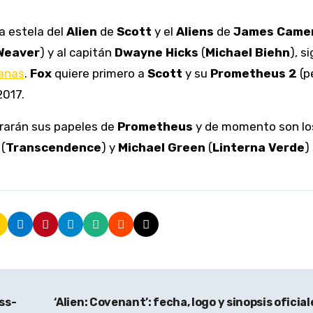
a estela del
Alien
de
Scott
y el
Aliens
de
James Came
Weaver
) y al capitán
Dwayne Hicks
(
Michael Biehn
), s
anas
.
Fox
quiere primero a
Scott
y su
Prometheus 2
(p
2017.
rarán sus papeles de
Prometheus
y de momento son lo
(
Transcendence
) y
Michael Green
(
Linterna Verde
)
uss-
‘Alien: Covenant’: fecha, logo y sinopsis oficia