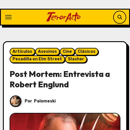
Saltar
al
contenido
Artículos
Asesinos
Cine
Clásicos
Pesadilla en Elm Street
Slasher
Post Mortem: Entrevista a
Robert Englund
Por
Palomeski