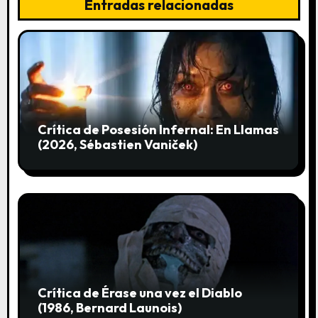
Entradas relacionadas
e
e
n
t
r
Crítica de Posesión Infernal: En Llamas
(2026, Sébastien Vaniček)
a
d
a
s
Crítica de Érase una vez el Diablo
(1986, Bernard Launois)