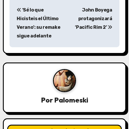
N
‘Sé lo que
John Boyega
a
Hicisteis el Último
protagonizará
v
Verano’: su remake
‘Pacific Rim 2’
sigue adelante
e
g
a
c
i
ó
Por
Palomeski
n
d