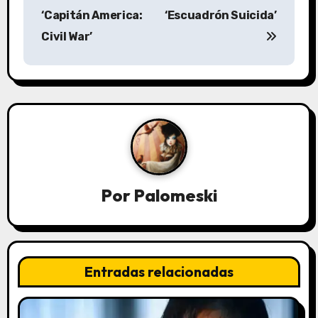
v
‘Capitán America:
‘Escuadrón Suicida’
Civil War’
e
g
a
c
i
ó
Por
Palomeski
n
d
Entradas relacionadas
e
e