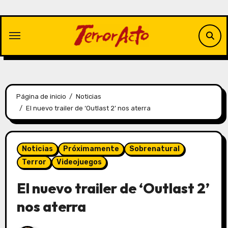
Saltar
al
contenido
Página de inicio
Noticias
El nuevo trailer de ‘Outlast 2’ nos aterra
Noticias
Próximamente
Sobrenatural
Terror
Videojuegos
El nuevo trailer de ‘Outlast 2’
nos aterra