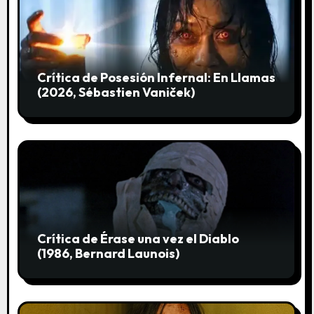
n
t
r
Crítica de Posesión Infernal: En Llamas
(2026, Sébastien Vaniček)
a
d
a
s
Crítica de Érase una vez el Diablo
(1986, Bernard Launois)