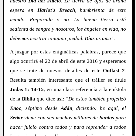
nuestro
Día del Juicio
. La tierra de ojos de araña
espera en
Harlot’s Breach
, hambrienta de este
mundo. Preparada o no. La buena tierra está
sedienta de sangre y nosotros, los ángeles en vida, no
debemos mostrar ninguna piedad.
Dios
os ama
”.
A juzgar por estas enigmáticas palabras, parece que
algo ocurrirá el 22 de abril de este 2016 y esperemos
que se trate de nuevos detalles de este
Outlast 2
.
Resulta también interesante que el tráiler se titule
Judas 1: 14-15
, en una clara referencia a la epístola
de la
Biblia
que dice así: “
De estos también profetizó
Enoc
, séptimo desde
Adán
, diciendo: he aquí, el
Señor
viene con sus muchos millares de
Santos
para
hacer juicio contra todos y para reprender a todos