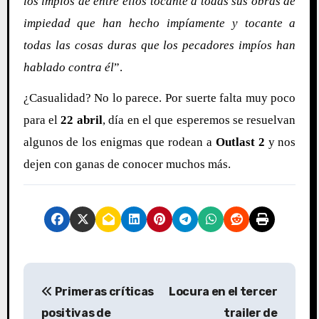
los impíos de entre ellos tocante a todas sus obras de
impiedad que han hecho impíamente y tocante a
todas las cosas duras que los pecadores impíos han
hablado contra él
”.
¿Casualidad? No lo parece. Por suerte falta muy poco
para el
22 abril
, día en el que esperemos se resuelvan
algunos de los enigmas que rodean a
Outlast 2
y nos
dejen con ganas de conocer muchos más.
N
Primeras críticas
Locura en el tercer
a
positivas de
trailer de