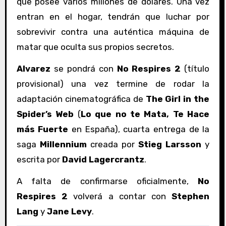
que posee varios millones de dólares. Una vez
entran en el hogar, tendrán que luchar por
sobrevivir contra una auténtica máquina de
matar que oculta sus propios secretos.
Alvarez
se pondrá con
No Respires 2
(título
provisional) una vez termine de rodar la
adaptación cinematográfica de
The Girl in the
Spider’s Web
(
Lo que no te Mata, Te Hace
más Fuerte
en España), cuarta entrega de la
saga
Millennium
creada por
Stieg Larsson
y
escrita por
David Lagercrantz
.
A falta de confirmarse oficialmente,
No
Respires 2
volverá a contar con
Stephen
Lang
y
Jane Levy
.