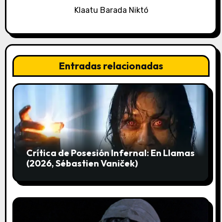
ó
Klaatu Barada Niktó
n
d
e
Entradas relacionadas
e
n
t
r
Crítica de Posesión Infernal: En Llamas
a
(2026, Sébastien Vaniček)
d
a