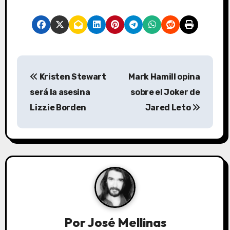
N
Kristen Stewart
Mark Hamill opina
a
será la asesina
sobre el Joker de
v
Lizzie Borden
Jared Leto
e
g
a
c
i
Por
José Mellinas