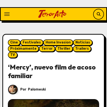
Saltar
al
contenido
Cine
Festivales
Home Invasion
Noticias
Próximamente
Terror
Thriller
Trailers
TV
‘Mercy’, nuevo film de acoso
familiar
Por
Palomeski