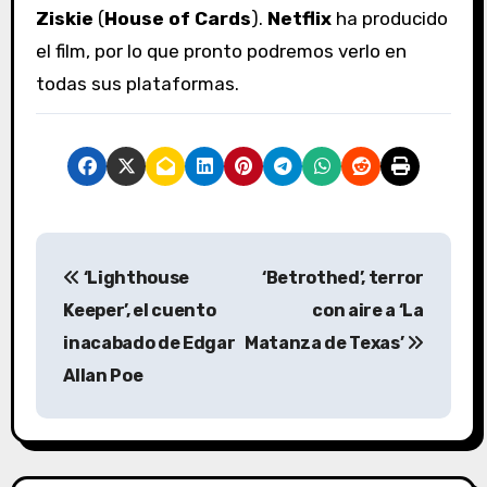
Ziskie
(
House of Cards
).
Netflix
ha producido
el film, por lo que pronto podremos verlo en
todas sus plataformas.
N
‘Lighthouse
‘Betrothed’, terror
a
Keeper’, el cuento
con aire a ‘La
v
inacabado de Edgar
Matanza de Texas’
Allan Poe
e
g
a