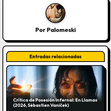
c
i
ó
Por
Palomeski
n
d
Entradas relacionadas
e
e
n
t
r
Crítica de Posesión Infernal: En Llamas
(2026, Sébastien Vaniček)
a