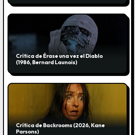
d
a
s
Crítica de Érase una vez el Diablo
(1986, Bernard Launois)
Crítica de Backrooms (2026, Kane
Parsons)