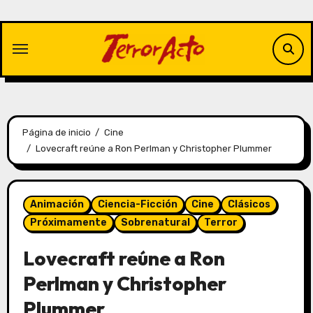
Saltar
al
contenido
Página de inicio
Cine
Lovecraft reúne a Ron Perlman y Christopher Plummer
Animación
Ciencia-Ficción
Cine
Clásicos
Próximamente
Sobrenatural
Terror
Lovecraft reúne a Ron
Perlman y Christopher
Plummer