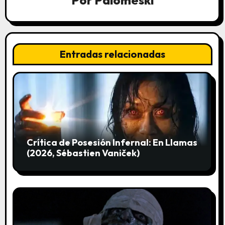
n
Por
Palomeski
d
e
Entradas relacionadas
e
n
t
r
a
Crítica de Posesión Infernal: En Llamas
(2026, Sébastien Vaniček)
d
a
s