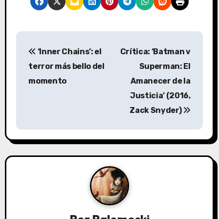
N
‘Inner Chains’: el
Crítica: ‘Batman v
a
terror más bello del
Superman: El
v
momento
Amanecer de la
Justicia’ (2016,
e
Zack Snyder)
g
a
c
i
ó