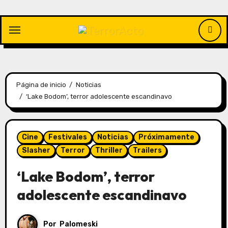
Saltar
al
contenido
Página de inicio
Noticias
‘Lake Bodom’, terror adolescente escandinavo
Cine
Festivales
Noticias
Próximamente
Slasher
Terror
Thriller
Trailers
‘Lake Bodom’, terror
adolescente escandinavo
Por
Palomeski