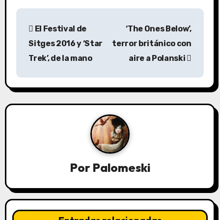
N
El Festival de
‘The Ones Below’,
a
Sitges 2016 y ‘Star
terror británico con
v
Trek’, de la mano
aire a Polanski
e
g
a
c
i
Por
Palomeski
ó
n
d