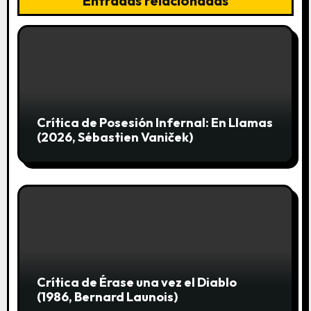
Entradas relacionadas
e
e
n
t
Crítica de Posesión Infernal: En Llamas
r
(2026, Sébastien Vaniček)
a
d
a
s
Crítica de Érase una vez el Diablo
(1986, Bernard Launois)