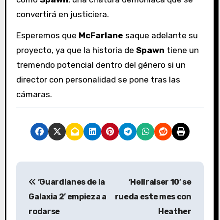
convertirá en justiciera.
Esperemos que
McFarlane
saque adelante su
proyecto, ya que la historia de
Spawn
tiene un
tremendo potencial dentro del género si un
director con personalidad se pone tras las
cámaras.
N
‘Guardianes de la
‘Hellraiser 10’ se
a
Galaxia 2’ empieza a
rueda este mes con
v
rodarse
Heather