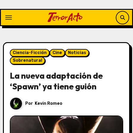
Saltar
al
contenido
Ciencia-Ficción
Cine
Noticias
Sobrenatural
La nueva adaptación de
‘Spawn’ ya tiene guión
Por
Kevin Romeo