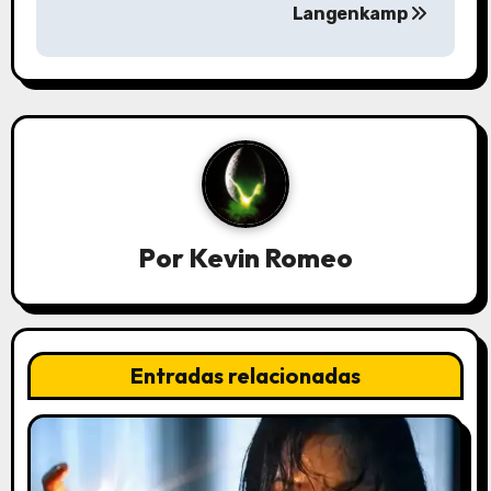
Langenkamp
e
g
a
c
i
ó
Por
Kevin Romeo
n
d
Entradas relacionadas
e
e
n