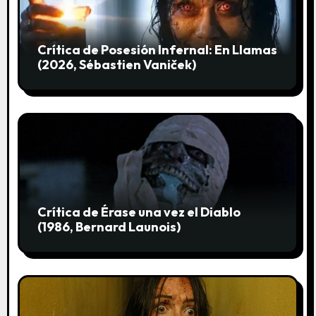
t
r
Crítica de Posesión Infernal: En Llamas
(2026, Sébastien Vaniček)
a
d
a
s
Crítica de Érase una vez el Diablo
(1986, Bernard Launois)