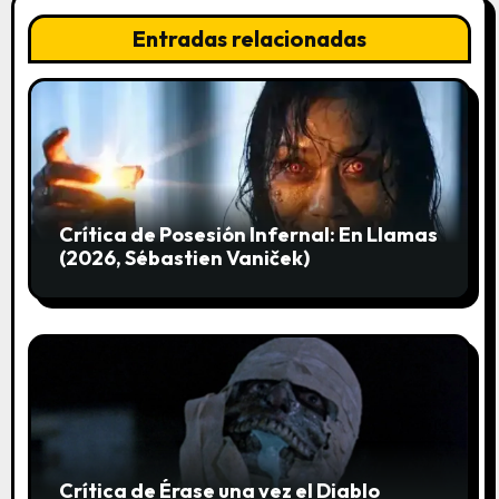
d
Entradas relacionadas
e
e
n
t
r
Crítica de Posesión Infernal: En Llamas
(2026, Sébastien Vaniček)
a
d
a
s
Crítica de Érase una vez el Diablo