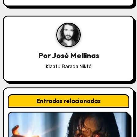
g
a
c
i
Por
José Mellinas
ó
Klaatu Barada Niktó
n
d
e
Entradas relacionadas
e
n