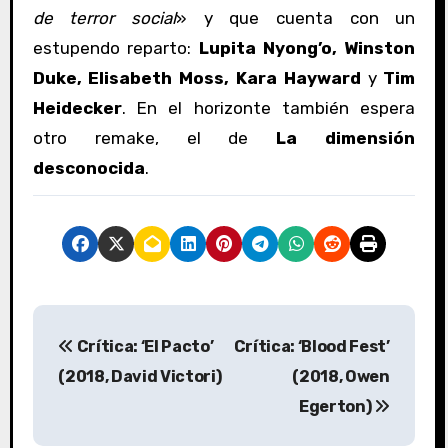
de terror social
» y que cuenta con un
estupendo reparto:
Lupita Nyong’o, Winston
Duke, Elisabeth Moss, Kara Hayward
y
Tim
Heidecker
. En el horizonte también espera
otro remake, el de
La dimensión
desconocida
.
N
Crítica: ‘El Pacto’
Crítica: ‘Blood Fest’
a
(2018, David Victori)
(2018, Owen
v
Egerton)
e