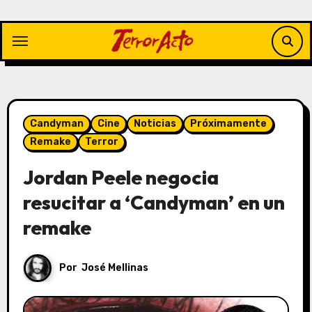
Saltar
al
contenido
Candyman
Cine
Noticias
Próximamente
Remake
Terror
Jordan Peele negocia
resucitar a ‘Candyman’ en un
remake
Por
José Mellinas