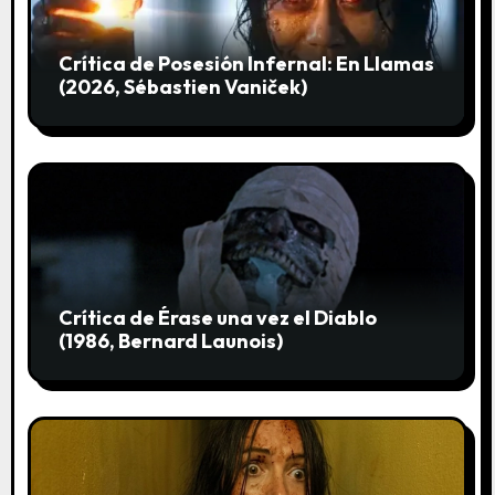
t
r
Crítica de Posesión Infernal: En Llamas
a
(2026, Sébastien Vaniček)
d
a
s
Crítica de Érase una vez el Diablo
(1986, Bernard Launois)