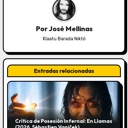
c
i
ó
Por
José Mellinas
n
Klaatu Barada Niktó
d
e
Entradas relacionadas
e
n
t
r
a
Crítica de Posesión Infernal: En Llamas
(2026, Sébastien Vaniček)