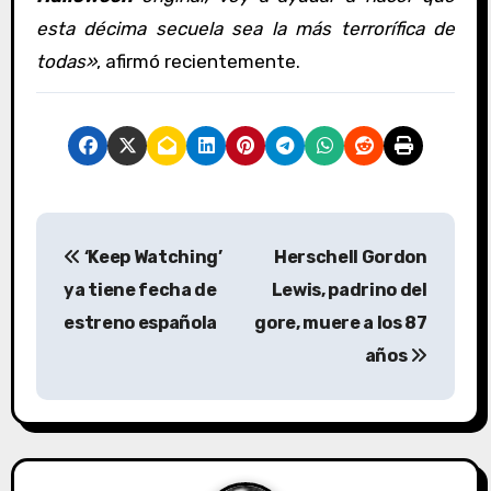
esta décima secuela sea la más terrorífica de
todas»
, afirmó recientemente.
N
‘Keep Watching’
Herschell Gordon
a
ya tiene fecha de
Lewis, padrino del
v
estreno española
gore, muere a los 87
años
e
g
a