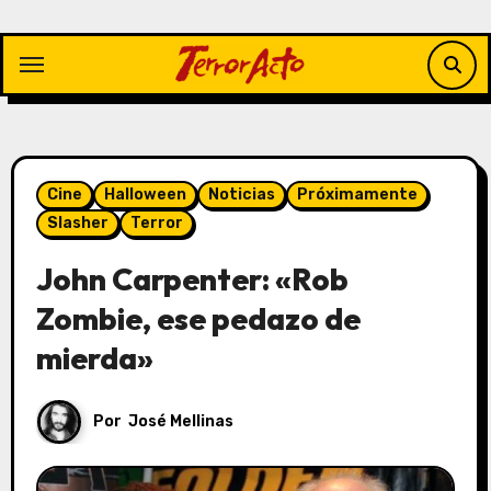
Saltar
al
contenido
Cine
Halloween
Noticias
Próximamente
Slasher
Terror
John Carpenter: «Rob
Zombie, ese pedazo de
mierda»
Por
José Mellinas