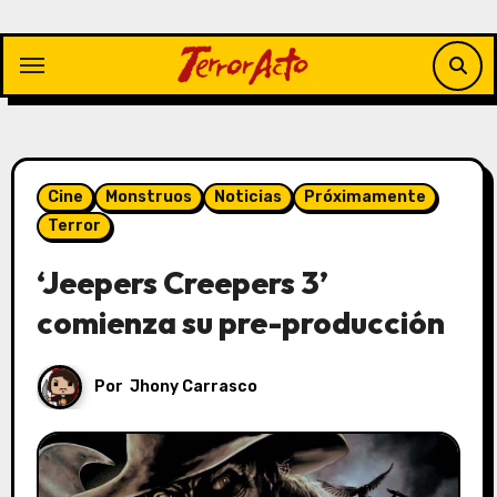
Saltar
al
contenido
Cine
Monstruos
Noticias
Próximamente
Terror
‘Jeepers Creepers 3’
comienza su pre-producción
Por
Jhony Carrasco