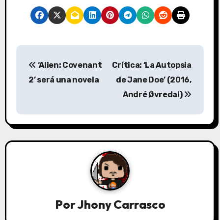
N
‘Alien: Covenant
Crítica: ‘La Autopsia
a
2’ será una novela
de Jane Doe’ (2016,
v
André Øvredal)
e
g
a
c
i
Por
Jhony Carrasco
ó