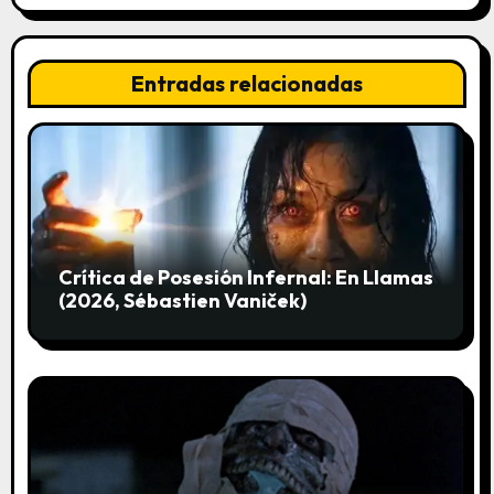
n
d
Entradas relacionadas
e
e
n
t
Crítica de Posesión Infernal: En Llamas
r
(2026, Sébastien Vaniček)
a
d
a
s