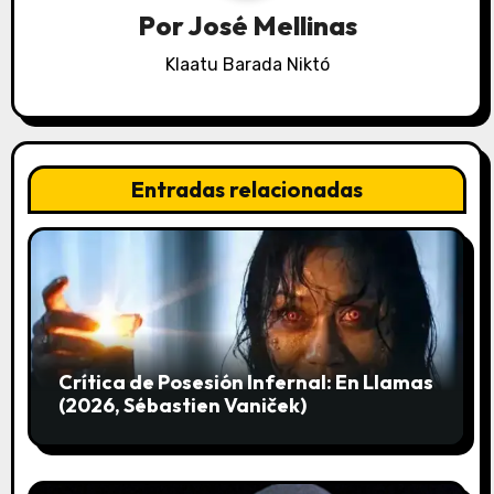
ó
Por
José Mellinas
n
Klaatu Barada Niktó
d
e
Entradas relacionadas
e
n
t
r
a
Crítica de Posesión Infernal: En Llamas
(2026, Sébastien Vaniček)
d
a