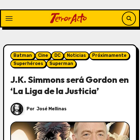
Saltar
al
contenido
Batman
Cine
DC
Noticias
Próximamente
Superhéroes
Superman
J.K. Simmons será Gordon en
‘La Liga de la Justicia’
Por
José Mellinas