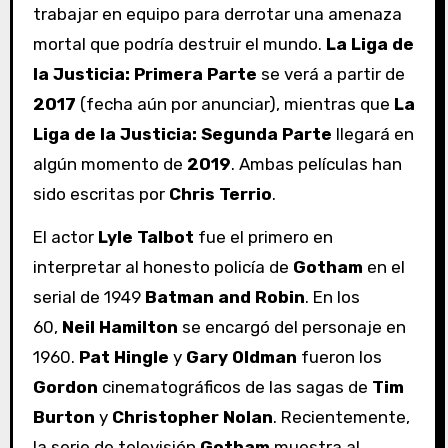
trabajar en equipo para derrotar una amenaza
mortal que podría destruir el mundo.
La Liga de
la Justicia: Primera Parte
se verá a partir de
2017
(fecha aún por anunciar), mientras que
La
Liga de la Justicia: Segunda Parte
llegará en
algún momento de
2019
. Ambas películas han
sido escritas por
Chris Terrio
.
El actor
Lyle Talbot
fue el primero en
interpretar al honesto policía de
Gotham
en el
serial de 1949
Batman and Robin
. En los
60,
Neil
Hamilton
se encargó del personaje en
1960.
Pat Hingle
y
Gary Oldman
fueron los
Gordon
cinematográficos de las sagas de
Tim
Burton
y
Christopher
Nolan
. Recientemente,
la serie de televisión
Gotham
muestra al