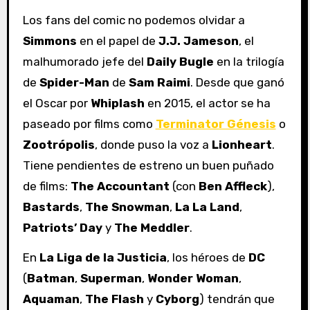
Los fans del comic no podemos olvidar a
Simmons
en el papel de
J.J. Jameson
, el
malhumorado jefe del
Daily Bugle
en la trilogía
de
Spider-Man
de
Sam Raimi
. Desde que ganó
el Oscar por
Whiplash
en 2015, el actor se ha
paseado por films como
Terminator Génesis
o
Zootrópolis
, donde puso la voz a
Lionheart
.
Tiene pendientes de estreno un buen puñado
de films:
The Accountant
(con
Ben Affleck
),
Bastards
,
The Snowman
,
La La Land
,
Patriots’ Day
y
The Meddler
.
En
La Liga de la Justicia
, los héroes de
DC
(
Batman
,
Superman
,
Wonder
Woman
,
Aquaman
,
The Flash
y
Cyborg
) tendrán que