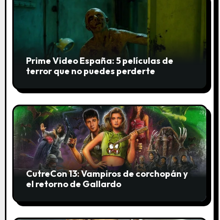
n
t
r
Prime Video España: 5 películas de
a
terror que no puedes perderte
d
a
s
CutreCon 13: Vampiros de corchopán y
el retorno de Gallardo