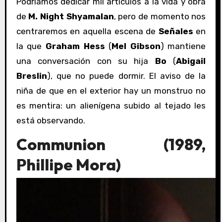
Podríamos dedicar mil artículos a la vida y obra
de
M. Night Shyamalan
, pero de momento nos
centraremos en aquella escena de
Señales
en
la que
Graham Hess
(
Mel Gibson
) mantiene
una conversación con su hija
Bo
(
Abigail
Breslin
), que no puede dormir. El aviso de la
niña de que en el exterior hay un monstruo no
es mentira: un
alienígena subido al tejado les
está observando.
Communion (1989,
Phillipe Mora)