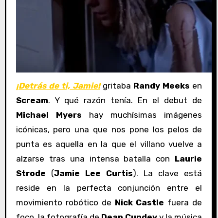
¡Detrás de ti, Jamie!
gritaba
Randy Meeks
en
Scream
. Y qué razón tenía. En el debut de
Michael Myers
hay muchísimas imágenes
icónicas, pero una que nos pone los pelos de
punta es aquella en la que el villano vuelve a
alzarse tras una intensa batalla con
Laurie
Strode
(
Jamie Lee Curtis
). La clave está
reside en la perfecta conjunción entre el
movimiento robótico de
Nick Castle
fuera de
foco, la fotografía de
Dean Cundey
y la música