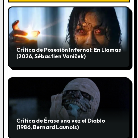
e
e
n
t
Crítica de Posesión Infernal: En Llamas
r
(2026, Sébastien Vaniček)
a
d
a
s
Crítica de Érase una vez el Diablo
(1986, Bernard Launois)