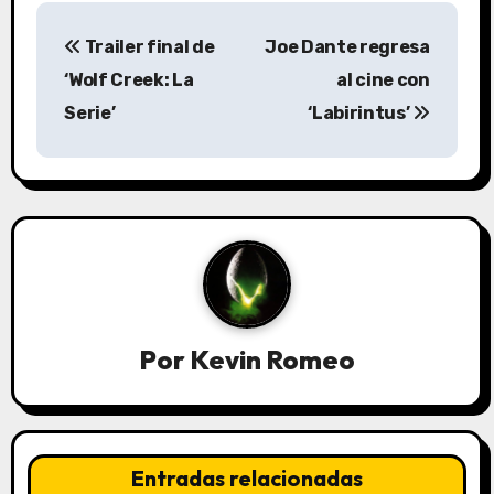
N
Trailer final de
Joe Dante regresa
a
‘Wolf Creek: La
al cine con
v
Serie’
‘Labirintus’
e
g
a
c
i
Por
Kevin Romeo
ó
n
d
Entradas relacionadas