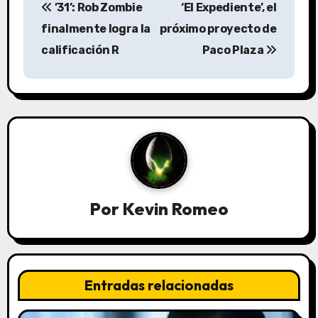
’31’: Rob Zombie
‘El Expediente’, el
a
finalmente logra la
próximo proyecto de
v
calificación R
Paco Plaza
e
g
a
c
i
Por
Kevin Romeo
ó
n
d
Entradas relacionadas
e