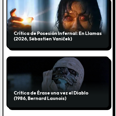
e
n
t
Crítica de Posesión Infernal: En Llamas
r
(2026, Sébastien Vaniček)
a
d
a
s
Crítica de Érase una vez el Diablo
(1986, Bernard Launois)