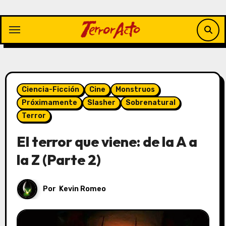
Saltar
al
contenido
Ciencia-Ficción
Cine
Monstruos
Próximamente
Slasher
Sobrenatural
Terror
El terror que viene: de la A a
la Z (Parte 2)
Por
Kevin Romeo