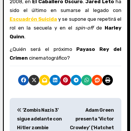
2008, en
El Caballero Oscuro
.
Jared Leto
ha
sido el último en sumarse al legado con
Escuadrón Suicida
y se supone que repetirá el
rol en la secuela y en el
spin-off
de
Harley
Quinn
.
¿Quién será el próximo
Payaso Rey del
Crimen
cinematográfico?
N
‘Zombis Nazis 3’
Adam Green
a
sigue adelante con
presenta ‘Victor
v
Hitler zombie
Crowley’ (‘Hatchet