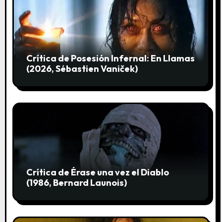
t
r
a
Crítica de Posesión Infernal: En Llamas
(2026, Sébastien Vaniček)
d
a
s
Crítica de Érase una vez el Diablo
(1986, Bernard Launois)