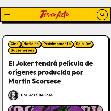
Saltar
al
contenido
Cine
Noticias
Próximamente
Spin-Off
Superhéroes
El Joker tendrá película de
orígenes producida por
Martin Scorsese
Por
José Mellinas