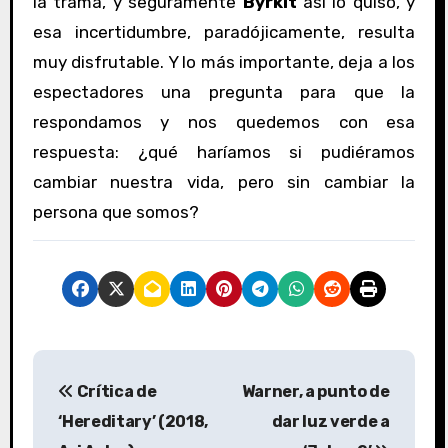
la trama, y seguramente
Byrkit
así lo quiso, y
esa incertidumbre, paradójicamente, resulta
muy disfrutable. Y lo más importante, deja a los
espectadores una pregunta para que la
respondamos y nos quedemos con esa
respuesta: ¿qué haríamos si pudiéramos
cambiar nuestra vida, pero sin cambiar la
persona que somos?
N
Crítica de
Warner, a punto de
a
‘Hereditary’ (2018,
dar luz verde a