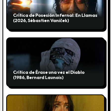
n
t
Crítica de Posesión Infernal: En Llamas
r
(2026, Sébastien Vaniček)
a
d
a
s
Crítica de Érase una vez el Diablo
(1986, Bernard Launois)