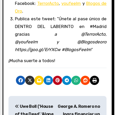
Facebook:
TerrorActo
,
youfeelm
y
Blogos de
Oro
.
Publica este tweet: “Únete al pase único de
DENTRO DEL LABERINTO en #Madrid
gracias
a @TerrorActo,
@youfeelm y @Blogosdeoro
https://goo.gl/ErYXCw #BlogosFeelm
“
¡Mucha suerte a todos!
N
Uwe Boll (‘House
George A. Romero no
a
of the Dead’, ‘Alone
logra financiar un