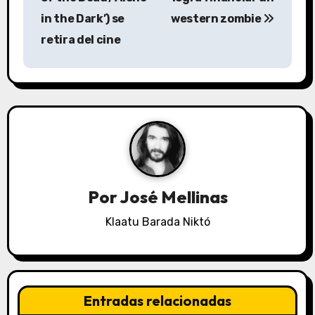
v
in the Dark’) se
western zombie
retira del cine
e
g
a
c
i
ó
Por
José Mellinas
n
Klaatu Barada Niktó
d
e
Entradas relacionadas
e