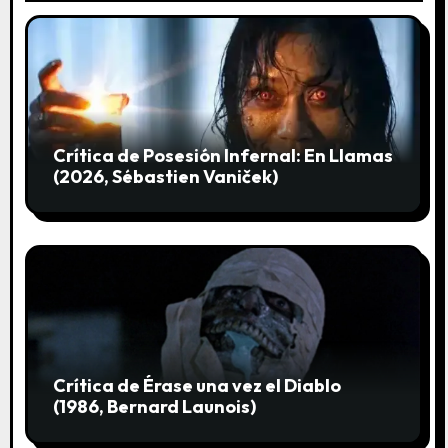
n
t
r
a
Crítica de Posesión Infernal: En Llamas
(2026, Sébastien Vaniček)
d
a
s
Crítica de Érase una vez el Diablo
(1986, Bernard Launois)