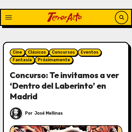
Saltar
al
contenido
Cine
Clásicos
Concursos
Eventos
Fantasía
Próximamente
Concurso: Te invitamos a ver
‘Dentro del Laberinto’ en
Madrid
Por
José Mellinas