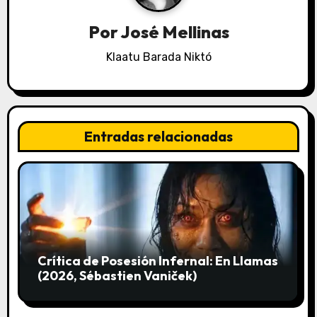
ó
Por
José Mellinas
n
Klaatu Barada Niktó
d
e
Entradas relacionadas
e
n
t
r
a
Crítica de Posesión Infernal: En Llamas
(2026, Sébastien Vaniček)
d
a