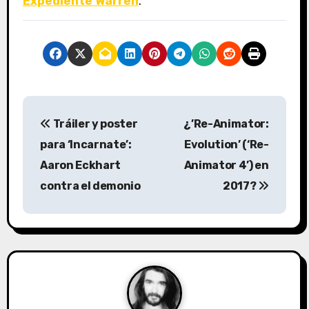
Expediente Warren
.
N
Tráiler y poster
¿’Re-Animator:
a
para ‘Incarnate’:
Evolution’ (‘Re-
v
Aaron Eckhart
Animator 4’) en
contra el demonio
2017?
e
g
a
c
i